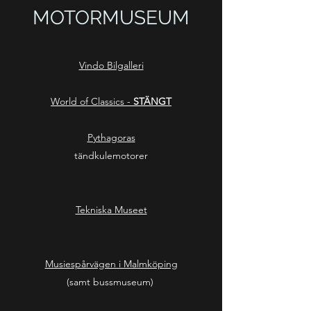
MOTORMUSEUM
Vindo Bilgalleri
World of Classics -
STÄNGT
Pythagoras
tändkulemotorer
Tekniska Museet
Musiespårvägen i Malmköping
(samt bussmuseum)